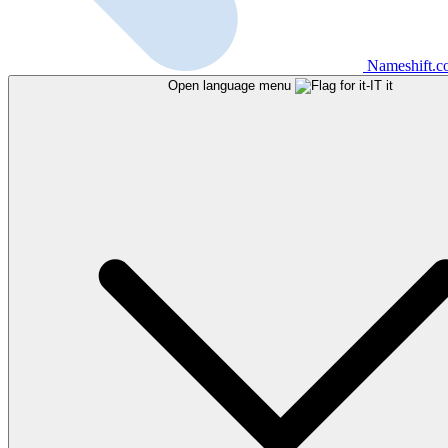
Nameshift.
Open language menu
it