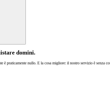
istare domini.
te è praticamente nullo. E la cosa migliore: il nostro servizio è senza cos